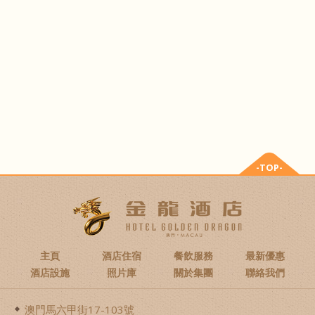
-TOP-
主頁
酒店住宿
餐飲服務
最新優惠
酒店設施
照片庫
關於集團
聯絡我們
澳門馬六甲街17-103號